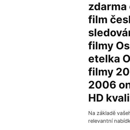
zdarma 
film če
sledován
filmy O
etelka 
filmy 2
2006 onl
HD kval
Na základě vaše
relevantní nabíd