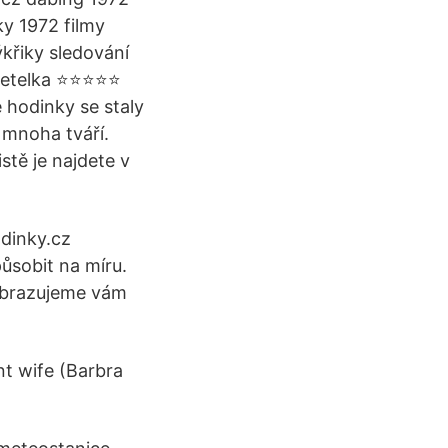
ky 1972 filmy
ýkřiky sledování
ne etelka ⭐⭐⭐⭐⭐
 hodinky se staly
 mnoha tváří.
stě je najdete v
dinky.cz
ůsobit na míru.
obrazujeme vám
t wife (Barbra