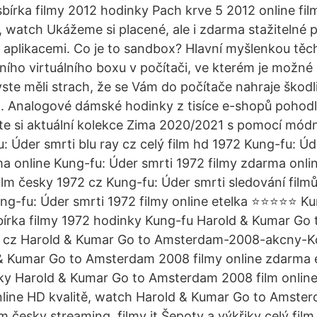
sbírka filmy 2012 hodinky Pach krve 5 2012 online fil
ě, watch Ukážeme si placené, ale i zdarma stažitelné
 aplikacemi. Co je to sandbox? Hlavní myšlenkou těcht
lního virtuálního boxu v počítači, ve kterém je možn
ste měli strach, že se Vám do počítače nahraje škodl
 Analogové dámské hodinky z tisíce e-shopů pohod
te si aktuální kolekce Zima 2020/2021 s pomocí mód
: Úder smrti blu ray cz celý film hd 1972 Kung-fu: Ú
a online Kung-fu: Úder smrti 1972 filmy zdarma onli
ilm česky 1972 cz Kung-fu: Úder smrti sledování filmů
ung-fu: Úder smrti 1972 filmy online etelka ⭐⭐⭐⭐⭐ K
bírka filmy 1972 hodinky Kung-fu Harold & Kumar G
uj cz Harold & Kumar Go to Amsterdam-2008-akcny-K
 & Kumar Go to Amsterdam 2008 filmy online zdarma e
nky Harold & Kumar Go to Amsterdam 2008 film onlin
nline HD kvalitě, watch Harold & Kumar Go to Amster
m česky streaming, filmy it Šepoty a výkřiky celý fil