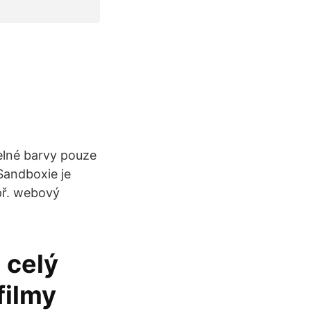
elné barvy pouze
 Sandboxie je
př. webový
 celý
filmy