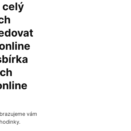
 celý
ch
ledovat
online
sbírka
ých
online
obrazujeme vám
 hodinky.