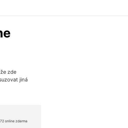
ne
 že zde
dsuzovat jiná