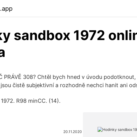
.app
y sandbox 1972 onli
a
Č PRÁVĚ 308? Chtěl bych hned v úvodu podotknout,
 jsou čistě subjektivní a rozhodně nechci hanit ani o
1972. R98 minCC. (14).
20.11.2020