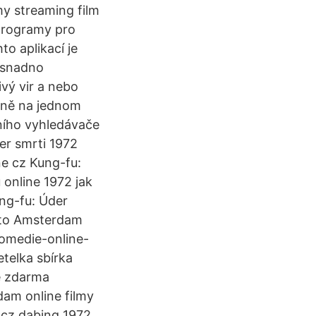
my streaming film
 programy pro
o aplikací je
é snadno
ivý vir a nebo
lně na jednom
ního vyhledávače
der smrti 1972
ne cz Kung-fu:
 online 1972 jak
ung-fu: Úder
o to Amsterdam
omedie-online-
telka sbírka
e zdarma
dam online filmy
m cz dabing 1972