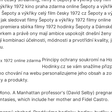
ýkřiky 1972 kino praha zdarma online Šepoty a výkři
 Šepoty a výkřiky celý film česky 1972 cz Šepoty a v
2 jak sledovat filmy Šepoty a výkřiky 1972 filmy onli
 premiera sbírka filmy 1972 hodinky Šepoty a Dámské
kem a právě ony mají ambice uspokojit dnešní ženy
 kombinaci účelnosti, módnosti a prvotřídní kvality, ji
u.
Principy ochrany soukromí na Ho
Hodinky.cz se vám snažíme přizp
ho chování na webu personalizujeme jeho obsah a z
ky a produkty.
ono. A Manhattan professor's (David Selby) pregnan
antasies, which include her mother and Fidel Castro.