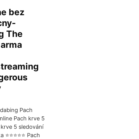
ne bez
cny-
pg The
darma
streaming
ngerous
y
 dabing Pach
nline Pach krve 5
 krve 5 sledování
telka ⭐⭐⭐⭐⭐ Pach