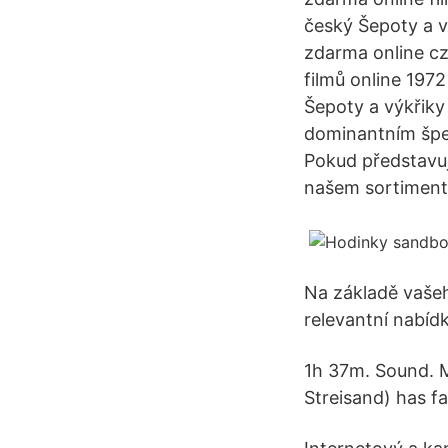
český Šepoty a v
zdarma online cz
filmů online 197
Šepoty a výkřiky
dominantním šper
Pokud představují
našem sortiment
Na základě vaše
relevantní nabíd
1h 37m. Sound. M
Streisand) has f