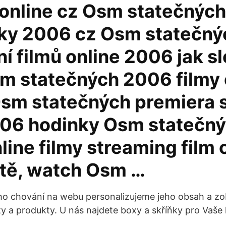
online cz Osm statečných
sky 2006 cz Osm statečný
í filmů online 2006 jak s
sm statečných 2006 filmy 
Osm statečných premiera 
006 hodinky Osm statečn
ine filmy streaming film 
itě, watch Osm …
ho chování na webu personalizujeme jeho obsah a z
ky a produkty. U nás najdete boxy a skříňky pro Vaše