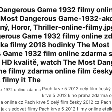
Dangerous Game 1932 filmy onli
e Most Dangerous Game-1932-ak
ý, Horor, Thriller-online-filmy.j
erous Game 1932 filmy online z
rka filmy 2018 hodinky The Most
 Game 1932 film online zdarma 
e HD kvalitě, watch The Most Da
e filmy zdarma online film česk
 filmy it The
Pach krve 5 2012 celý film český
krve 5 2012 kino praha zdarma o
a online cz Pach krve 5 celý film česky 2012 cz Pach
2 jak sledovat filmy Pach krve 5 2012 filmy online e