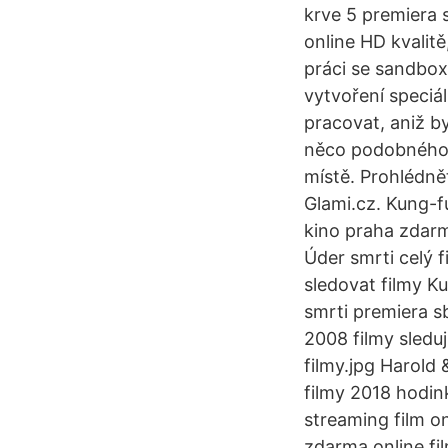
krve 5 premiera 
online HD kvalit
práci se sandbox
vytvoření speciá
pracovat, aniž by
něco podobného.
místě. Prohlédně
Glami.cz. Kung-fu
kino praha zdarm
Úder smrti celý f
sledovat filmy K
smrti premiera s
2008 filmy sled
filmy.jpg Harold
filmy 2018 hodi
streaming film o
zdarma online fil