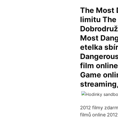
The Most 
limitu Th
Dobrodružn
Most Dang
etelka sbí
Dangerous
film onlin
Game onlin
streaming,
2012 filmy zdarm
filmů online 201