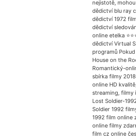
nejistotě, mohou
dědictví blu ray 
dědictví 1972 fi
dědictví sledován
online etelka ⭐⭐
dědictví Virtua
programů Pokud s
House on the Ro
Romantický-onlin
sbírka filmy 201
online HD kvalit
streaming, filmy 
Lost Soldier-199
Soldier 1992 film
1992 film online 
online filmy zdar
film cz online če