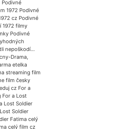
… Podivné
film 1972 Podivné
 1972 cz Podivné
í 1972 filmy
inky Podivné
ěryhodných
stli nepoškodí…
kcny-Drama,
arma etelka
ma streaming film
ne film česky
eduj cz For a
 For a Lost
a Lost Soldier
Lost Soldier
ldier Fatima celý
ma celý film cz