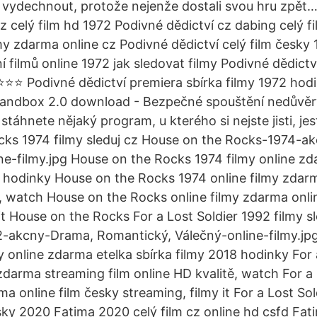
 vydechnout, protože nejenže dostali svou hru zpět
cz celý film hd 1972 Podivné dědictví cz dabing celý 
lmy zdarma online cz Podivné dědictví celý film česky
í filmů online 1972 jak sledovat filmy Podivné dědictv
⭐⭐⭐ Podivné dědictví premiera sbírka filmy 1972 hod
l Sandbox 2.0 download - Bezpečné spouštění nedův
táhnete nějaký program, u kterého si nejste jisti, je
cks 1974 filmy sleduj cz House on the Rocks-1974-a
e-filmy.jpg House on the Rocks 1974 filmy online zd
8 hodinky House on the Rocks 1974 online filmy zdar
ě, watch House on the Rocks online filmy zdarma onli
it House on the Rocks For a Lost Soldier 1992 filmy sl
2-akcny-Drama, Romantický, Válečný-online-filmy.jpg
y online zdarma etelka sbírka filmy 2018 hodinky For 
zdarma streaming film online HD kvalitě, watch For a 
ma online film česky streaming, filmy it For a Lost So
sky 2020 Fatima 2020 celý film cz online hd csfd Fati