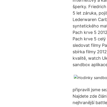
Internetový a k
šperky. Friedri
5 let záruka, po
Lederwaren Carb
syntetického mat
Pach krve 5 2012
Pach krve 5 celý 
sledovat filmy P
sbírka filmy 201
kvalitě, watch U
sandbox aplikac
připravili jsme 
Najdete zde člán
nejhranější battl