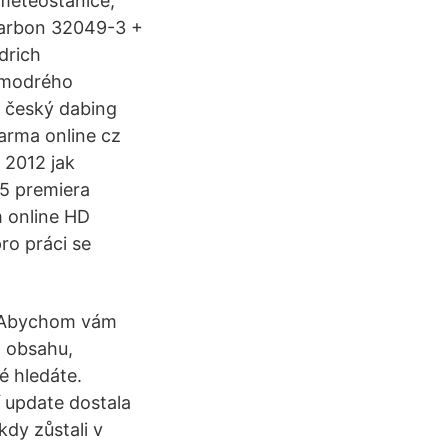
meteostanice,
Carbon 32049-3 +
drich
 modrého
m český dabing
arma online cz
 2012 jak
 5 premiera
m online HD
ro práci se
. Abychom vám
o obsahu,
é hledáte.
í update dostala
kdy zůstali v