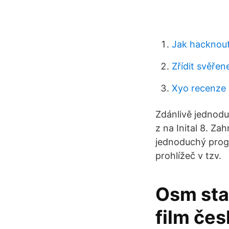
Jak hacknout
Zřídit svěře
Xyo recenze 
Zdánlivě jednodu
z na Inital 8. Za
jednoduchý prog
prohlížeč v tzv.
Osm sta
film če